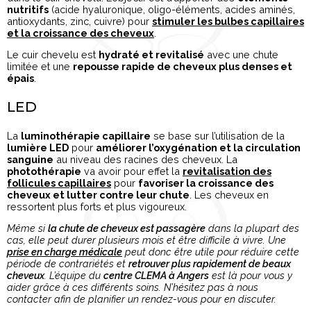
nutritifs
(acide hyaluronique, oligo-éléments, acides aminés,
antioxydants, zinc, cuivre) pour
stimuler les bulbes capillaires
et la croissance des cheveux
.
Le cuir chevelu est
hydraté et revitalisé
avec une chute
limitée et une
repousse rapide de cheveux plus denses et
épais
.
LED
La
luminothérapie capillaire
se base sur l’utilisation de la
lumière LED
pour
améliorer l’oxygénation et la circulation
sanguine
au niveau des racines des cheveux. La
photothérapie
va avoir pour effet la
revitalisation des
follicules capillaires
pour
favoriser la croissance des
cheveux et lutter contre leur chute
. Les cheveux en
ressortent plus forts et plus vigoureux.
Même si
la chute de cheveux est passagère
dans la plupart des
cas, elle peut durer plusieurs mois et être difficile à vivre. Une
prise en charge médicale
peut donc être utile pour réduire cette
période de contrariétés et
retrouver plus rapidement de beaux
cheveux
. L’équipe du
centre CLEMA à Angers
est là pour vous y
aider grâce à ces différents soins. N’hésitez pas à nous
contacter afin de planifier un rendez-vous pour en discuter.