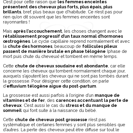
C’est pour cette raison que
les femmes enceintes
présentent des cheveux plus forts, plus épais, plus
brillants
, bref, plus beaux que d’habitude. Ce n’est pas pour
rien qu’on dit souvent que les femmes enceintes sont
rayonnantes !
Mais
après l’accouchement
, les choses changent avec le
rétablissement progressif d’un taux normal d’hormones
œstrogènes
. Le cycle capillaire reprend normalement et avec
la
chute des hormones
, beaucoup de
follicules pileux
passent de manière brutale en phase télogène
(phase de
mort puis chute du cheveux) et tombent en même temps.
Cette
chute de cheveux soudaine est abondante
, car elle
concerne les cheveux qui tombent normalement chaque jour,
auxquels s’ajoutent les cheveux qui ne sont pas tombés durant
la grossesse. Pour désigner cette condition, on parle
d’
effluvium télogène aigue du post-partum
.
La grossesse est aussi parfois à l’origine d’un
manque de
vitamines et de fer
, des
carences accentuant la perte de
cheveux
. C’est aussi le cas du
stress et du manque de
sommeil
qui font suite à la naissance du bébé.
Cette
chute de cheveux post grossesse
n’est pas
systématique et certaines femmes y sont plus sensibles que
d’autres. La perte des cheveux peut être diffuse sur tout le