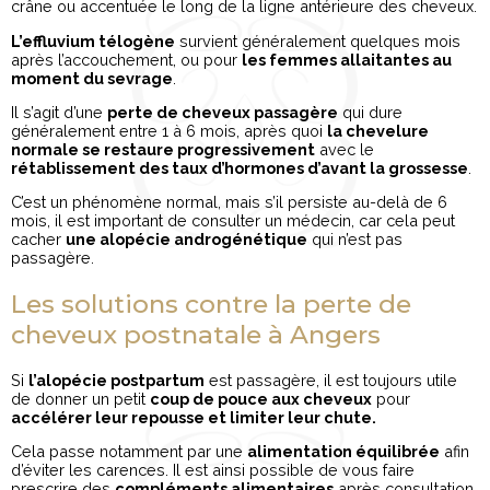
crâne ou accentuée le long de la ligne antérieure des cheveux.
L’effluvium télogène
survient généralement quelques mois
après l’accouchement, ou pour
les femmes allaitantes au
moment du sevrage
.
Il s’agit d’une
perte de cheveux passagère
qui dure
généralement entre 1 à 6 mois, après quoi
la chevelure
normale se restaure progressivement
avec le
rétablissement des taux d’hormones d’avant la grossesse
.
C’est un phénomène normal, mais s’il persiste au-delà de 6
mois, il est important de consulter un médecin, car cela peut
cacher
une alopécie androgénétique
qui n’est pas
passagère.
Les solutions contre la perte de
cheveux postnatale à Angers
Si
l’alopécie postpartum
est passagère, il est toujours utile
de donner un petit
coup de pouce aux cheveux
pour
accélérer leur repousse et limiter leur chute.
Cela passe notamment par une
alimentation équilibrée
afin
d’éviter les carences. Il est ainsi possible de vous faire
prescrire des
compléments alimentaires
après consultation