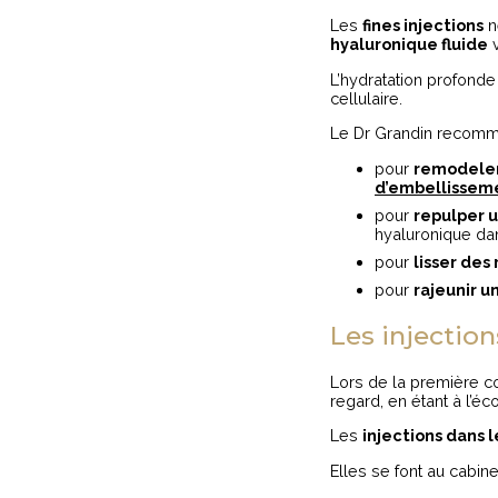
Les
fines injections
n
hyaluronique fluide
v
L’hydratation profonde
cellulaire.
Le Dr Grandin recomman
pour
remodeler
d’embellissem
pour
repulper 
hyaluronique dans
pour
lisser des 
pour
rajeunir u
Les injection
Lors de la première co
regard, en étant à l’écout
Les
injections dans l
Elles se font au cabin