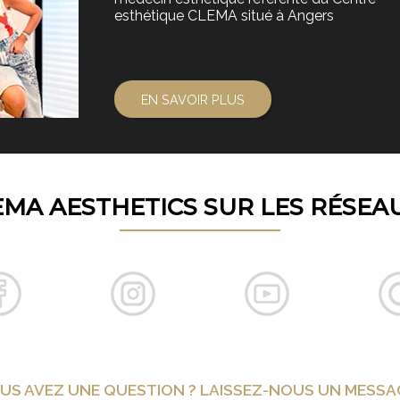
esthétique CLEMA situé à Angers
EN SAVOIR PLUS
EMA AESTHETICS SUR LES RÉSEA
US AVEZ UNE QUESTION ? LAISSEZ-NOUS UN MESSAG