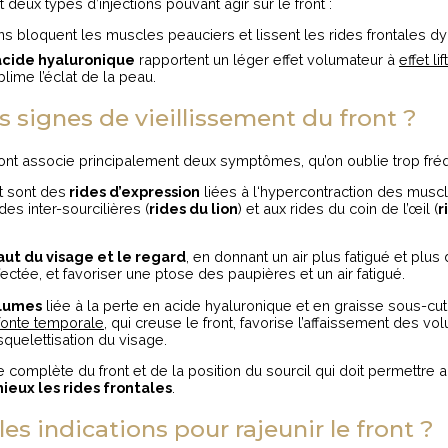
t deux types d’injections pouvant agir sur le front :
ions bloquent les muscles peauciers et lissent les rides frontales d
acide hyaluronique
rapportent un léger effet volumateur à
effet lif
lime l’éclat de la peau.
s signes de vieillissement du front ?
front associe principalement deux symptômes, qu’on oublie trop fr
nt sont des
rides d’expression
liées à l‘hypercontraction des musc
es inter-sourcilières (
rides du lion
) et aux rides du coin de l’œil (
r
haut du visage et le regard
, en donnant un air plus fatigué et plu
fectée, et favoriser une ptose des paupières et un air fatigué.
olumes
liée à la perte en acide hyaluronique et en graisse sous-cu
fonte temporale
, qui creuse le front, favorise l’affaissement des vo
squelettisation du visage.
 complète du front et de la position du sourcil qui doit permettre 
mieux les rides frontales
.
les indications pour rajeunir le front ?