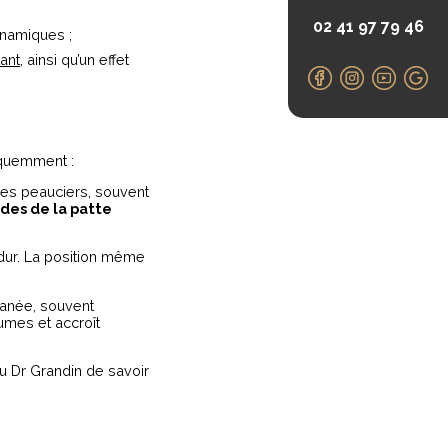
02 41 97 79 46
ynamiques ;
tant
, ainsi qu’un effet
équemment :
les peauciers, souvent
ides de la patte
s dur. La position même
tanée, souvent
lumes et accroît
au Dr Grandin de savoir