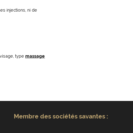
s injections, ni de
 visage, type
massage
Membre des sociétés savantes :