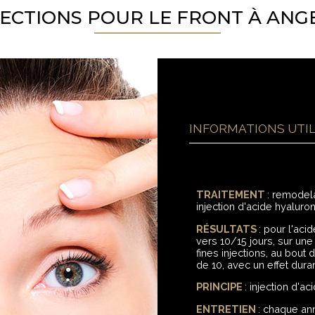
JECTIONS POUR LE FRONT À ANG
INFORMATIONS UTI
TRAITEMENT
: remodel
injection d'acide hyaluron
RÉSULTATS
: pour l'aci
vers 10/15 jours, sur une
fines injections, au bout 
de 10, avec un effet dura
PRINCIPE
: injection d'a
ENTRETIEN
: chaque an