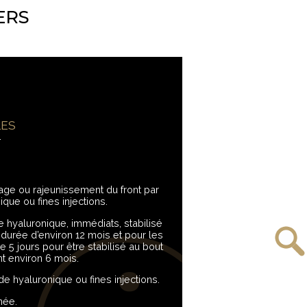
ERS
LES
age ou rajeunissement du front par
ique ou fines injections.
de hyaluronique, immédiats, stabilisé
 durée d’environ 12 mois et pour les
de 5 jours pour être stabilisé au bout
nt environ 6 mois.
cide hyaluronique ou fines injections.
née.