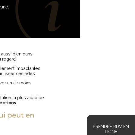
cune.
t aussi bien dans
 regard.
tellement impactantes
ur lisser ces rides.
uver un air moins
lution la plus adaptée
jections
.
qui peut en
PRENDRE RDV EN
LIGNE