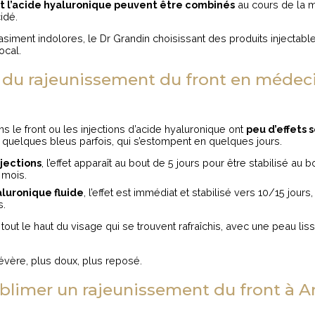
 et l’acide hyaluronique peuvent être combinés
au cours de la 
idé.
asiment indolores, le Dr Grandin choisissant des produits injectabl
ocal.
s du rajeunissement du front en médec
ns le front ou les injections d’acide hyaluronique ont
peu d’effets 
quelques bleus parfois, qui s’estompent en quelques jours.
njections
, l’effet apparaît au bout de 5 jours pour être stabilisé au 
 mois.
aluronique fluide
, l’effet est immédiat et stabilisé vers 10/15 jour
s.
t tout le haut du visage qui se trouvent rafraîchis, avec une peau li
évère, plus doux, plus reposé.
imer un rajeunissement du front à An