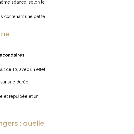
même séance, selon le
es contenant une petite
ine
secondaires
:
bout de 10, avec un effet
s, sur une durée
sse et repulpée et un
gers : quelle