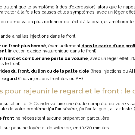
e traitent que le symptôme (rides d’expression), alors que le nap
a traiter à la fois les causes et les symptômes, avec un léger effet l
 du derme va en plus redonner de l’éclat à la peau, et améliorer l
de ainsi les injections dans le front :
 un front plus bombé
, éventuellement
dans le cadre d’une prof
ent
(injection d’acide hyaluronique dans le front) ;
un front et combler une perte de volume
, avec un léger effet lift
 le front) ;
rides du front, du lion ou de la patte d’oie
(fines injections ou AH 
n regard
(fines injections frontales ou AH).
s pour rajeunir le regard et le front : l
nsultation, le Dr Grandin va faire une étude complète de votre visa
e de votre problème (j’ai l’air sévère, j’ai l’air fatigué, j’ai l’air triste…
e front
ne nécessitent aucune préparation particulière.
et, sur peau nettoyée et désinfectée, en 10/20 minutes.