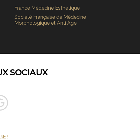
France Médecine Esthétique
Société Française de Médecine
Morphologique et Anti Âge
UX SOCIAUX
E !