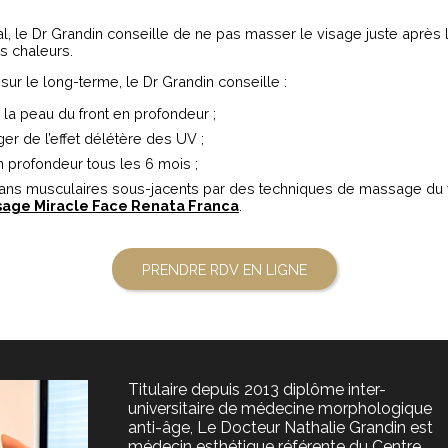
al, le Dr Grandin conseille de ne pas masser le visage juste après le
s chaleurs.
sur le long-terme, le Dr Grandin conseille :
 la peau du front en profondeur ;
ger de l’effet délétère des UV ;
n profondeur tous les 6 mois ;
 plans musculaires sous-jacents par des techniques de massage du
age Miracle Face Renata Franca
.
PRENDRE RDV EN LIGNE
Titulaire depuis 2013 diplôme inter-
universitaire de médecine morphologique
anti-âge, Le Docteur Nathalie Grandin est
médecin esthétique référente du Centre