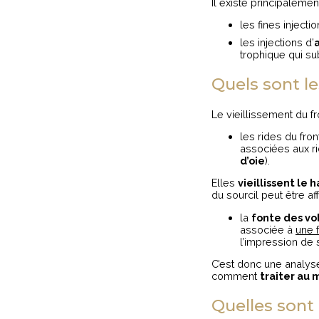
Il existe principalemen
les fines inject
les injections d’
trophique qui sub
Quels sont le
Le vieillissement du 
les rides du fro
associées aux rid
d’oie
).
Elles
vieillissent le 
du sourcil peut être af
la
fonte des v
associée à
une 
l’impression de 
C’est donc une analyse
comment
traiter au 
Quelles sont 