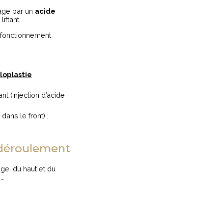
page par un
acide
iftant.
e fonctionnement
iloplastie
ant (injection d’acide
dans le front) ;
e déroulement
ge, du haut et du
)…