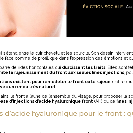
ÉVICTION SOCIALE
: Au
qui s’étend entre
le cuir chevelu
et les sourcils. Son dessin intervien
 de face comme de profil, que dans l’expression des émotions et du
 barre de rides horizontales qui
durcissent les traits
. Elles sont 
ité le rajeunissement du front aux seules fines injections
, po
utions existent pour remodeler le front ou le rajeunir
, et retro
vec un rendu très naturel
.
ainsi le front à l’aune de l’ensemble du visage, pour proposer la so
base d’injections d’acide hyaluronique front
(AH) ou de
fines in
s d’acide hyaluronique pour le front : 