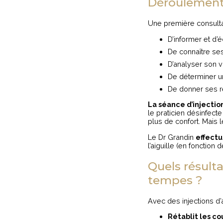
Déroulement 
Une première consulta
D’informer et d’
De connaître ses
D’analyser son v
De déterminer un
De donner ses r
La séance d’injectio
le praticien désinfecte
plus de confort. Mais l
Le Dr Grandin
effectu
l’aiguille (en fonction
Quels résulta
tempes ?
Avec des injections d’
Rétablit les co