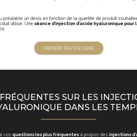
au préalable un devis en fonction de la quantité de produit souhait
oduit utilisé. Une
séance d’injection d’acide hyaluronique pour 
os.
PRENDRE RDV EN LIGNE
FRÉQUENTES SUR LES INJECTI
YALURONIQUE DANS LES TEMP
 à vos
questions les plus fréquentes
à propos des
injections d