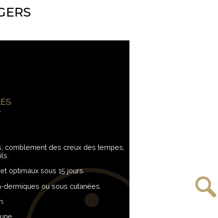
GERS
LES
es, comblement des creux des tempes,
ls.
 et optimaux sous 15 jours.
ntra-dermiques ou sous cutanées.
n.
cune.