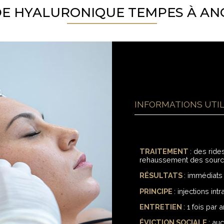
DE HYALURONIQUE TEMPES À AN
INFORMATIONS UTI
TRAITEMENT
: des rid
rehaussement des sourci
RÉSULTATS
: immédiats
PRINCIPE
: injections i
ENTRETIEN
: 1 fois par a
ÉVICTION SOCIALE
: au