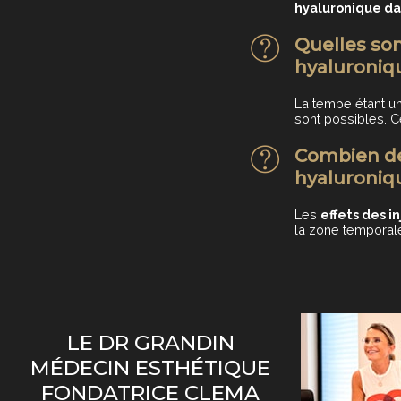
hyaluronique da
Quelles son
hyaluroniq
La tempe étant u
sont possibles. C
Combien de 
hyaluroniq
Les
effets des i
la zone temporal
LE DR GRANDIN
MÉDECIN ESTHÉTIQUE
FONDATRICE CLEMA