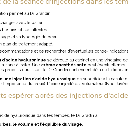
de la séance d’injections dans les te
tion permet au Dr Grandin :
échanger avec le patient.
 besoins et ses attentes.
isage et sa typologie de peau.
 plan de traitement adapté.
ecommandations et de rechercher d’éventuelles contre-indications
n d’acide hyaluronique
se déroule au cabinet en une vingtaine de 
 la zone à traiter. Une
crème anesthésiante
peut éventuellement 
es produits qu’utilisent le Dr Grandin contiennent déjà de la lidocaï
e une injection d’acide hyaluronique
en superficie à la canule 
 de l’importance du creux). L’acide injecté est volumateur (type Juv
ts espérer après des injections d'acide
acide hyaluronique dans les tempes, le Dr Gradin a :
urbes, le volume et l’équilibre du visage
.