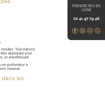
mpes
PRENDRE RDV EN
LIGNE
02 41 97 79 46
.
minutes. Tout d’abord,
être appliquée pour
ne, un anesthésiant.
ou en profondeur à
éderm Voluma).
 dans les