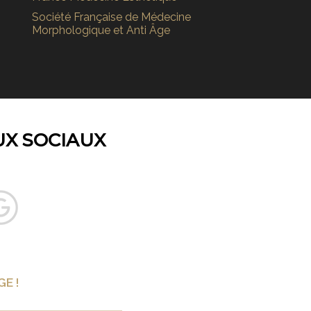
Société Française de Médecine
Morphologique et Anti Âge
UX SOCIAUX
E !