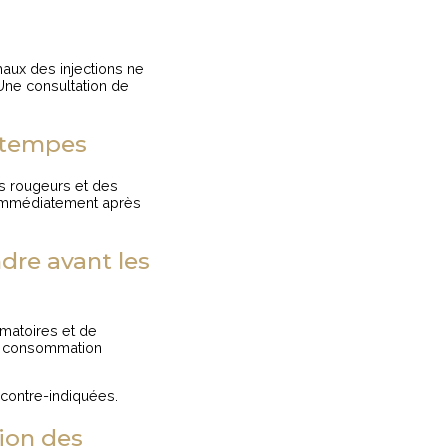
imaux des injections ne
 Une consultation de
s tempes
es rougeurs et des
é immédiatement après
ndre avant les
mmatoires et de
La consommation
 contre-indiquées.
gion des