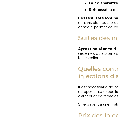
Fait disparaîtr
Rehaussé la qu
Les résultats sont n
sont visibles qu’une q
contrôle permet de con
Suites des i
Après une séance d’i
œdèmes qui disparaiss
les injections.
Quelles contr
injections d
Il est nécessaire de 
stopper toute exposit
d’alcool et de tabac e
Si le patient a une ma
Prix des inje