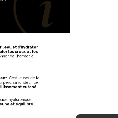
r l’eau et d’hydrater
ler les creux et les
onner de l’harmonie.
sent
. C’est le cas de la
ui perd sa rondeur. Le
eillissement cutané
acide hyaluronique
jeune et équilibré
.