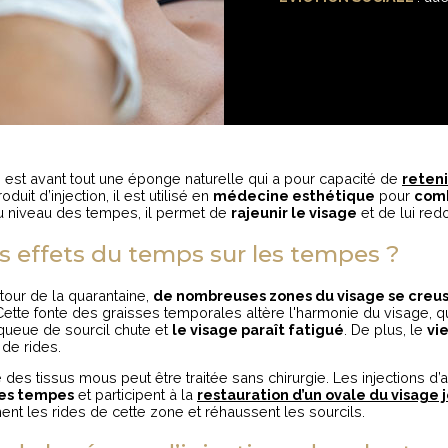
e
est avant tout une éponge naturelle qui a pour capacité de
reteni
oduit d’injection, il est utilisé en
médecine esthétique
pour
comb
u niveau des tempes, il permet de
rajeunir le visage
et de lui red
es effets du temps sur les tempes ?
tour de la quarantaine,
de nombreuses zones du visage se creu
 Cette fonte des graisses temporales altère l'harmonie du visage, q
la queue de sourcil chute et
le visage paraît fatigué
. De plus, le
vi
n de rides.
des tissus mous peut être traitée sans chirurgie. Les injections d’
des tempes
et participent à la
restauration d’un ovale du visage 
ent les rides de cette zone et réhaussent les sourcils.