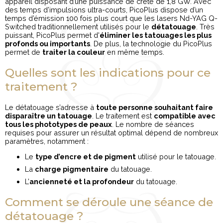
appareil disposant d’une puissance de crête de 1,8 GW. Avec
des temps d’impulsions ultra-courts, PicoPlus dispose d’un
temps d’émission 100 fois plus court que les lasers Nd-YAG Q-
Switched traditionnellement utilisés pour le
détatouage
. Très
puissant, PicoPlus permet d'
éliminer les tatouages les plus
profonds ou importants
. De plus, la technologie du PicoPlus
permet de
traiter la couleur
en même temps.
Quelles sont les indications pour ce
traitement ?
Le détatouage s’adresse à
toute personne souhaitant faire
disparaître un tatouage
. Le traitement est
compatible avec
tous les phototypes de peaux
. Le nombre de séances
requises pour assurer un résultat optimal dépend de nombreux
paramètres, notamment :
Le
type d’encre et de pigment
utilisé pour le tatouage.
La
charge pigmentaire
du tatouage.
L’
ancienneté et la profondeur
du tatouage.
Comment se déroule une séance de
détatouage ?