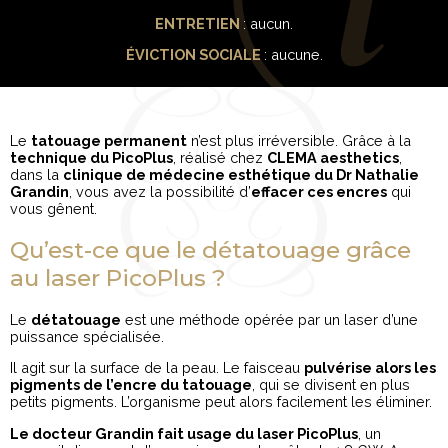
ENTRETIEN
: aucun.
ÉVICTION SOCIALE
: aucune.
Le
tatouage permanent
n’est plus irréversible. Grâce à la
technique du PicoPlus
, réalisé chez
CLEMA aesthetics
,
dans la
clinique de médecine esthétique du Dr Nathalie
Grandin
, vous avez la possibilité d’
effacer ces encres
qui
vous gênent.
Qu’est-ce que le détatouage grâce
au laser PicoPlus ?
Le
détatouage
est une méthode opérée par un laser d’une
puissance spécialisée.
Il agit sur la surface de la peau. Le faisceau
pulvérise alors les
pigments de l’encre du tatouage
, qui se divisent en plus
petits pigments. L’organisme peut alors facilement les éliminer.
Le docteur Grandin fait usage du laser PicoPlus
, un