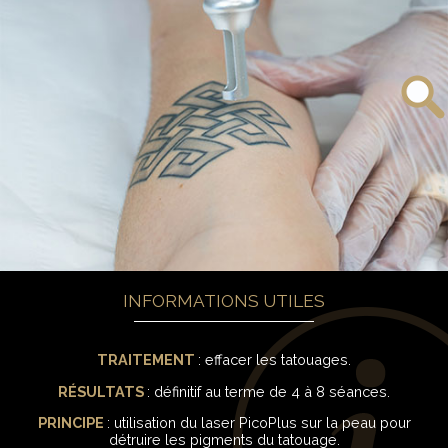
INFORMATIONS UTILES
TRAITEMENT
: effacer les tatouages.
RÉSULTATS
: définitif au terme de 4 à 8 séances.
PRINCIPE
: utilisation du laser PicoPlus sur la peau pour
détruire les pigments du tatouage.