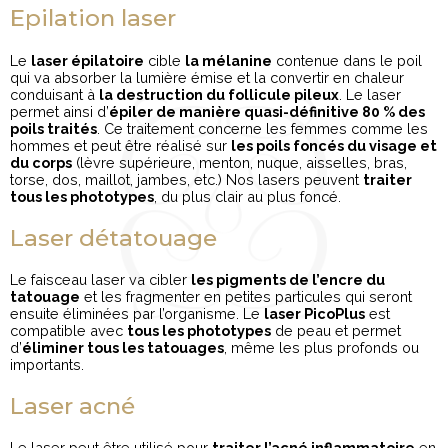
Epilation laser
Le
laser épilatoire
cible
la mélanine
contenue dans le poil
qui va absorber la lumière émise et la convertir en chaleur
conduisant à
la destruction du follicule pileux
. Le laser
permet ainsi d’
épiler de manière quasi-définitive 80 % des
poils traités
. Ce traitement concerne les femmes comme les
hommes et peut être réalisé sur
les poils foncés du visage et
du corps
(lèvre supérieure, menton, nuque, aisselles, bras,
torse, dos, maillot, jambes, etc.) Nos lasers peuvent
traiter
tous les phototypes
, du plus clair au plus foncé.
Laser détatouage
Le faisceau laser va cibler
les pigments de l’encre du
tatouage
et les fragmenter en petites particules qui seront
ensuite éliminées par l’organisme. Le
laser PicoPlus
est
compatible avec
tous les phototypes
de peau et permet
d’
éliminer tous les tatouages
, même les plus profonds ou
importants.
Laser acné
Le laser peut être utilisé pour
traiter l’acné inflammatoire
en