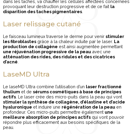
dans les taches, va chauffer les cellules affectées concernées
provoquant leur destruction progressive et de ce fait
la
disparition des taches pigmentaires
.
Laser relissage cutané
Le faisceau lumineux traverse le derme pour venir
stimuler
les fibroblastes
grâce à la chaleur induite par le laser.
La
production de collagène
est ainsi augmentée permettant
une réjuvénation progressive de la peau
avec une
atténuation des rides, des ridules et des cicatrices
d’acné
.
LaseMD Ultra
Le laseMD Ultra combine l’utilisation d’un
laser fractionné
thulium
et de
sérums cosmétiques à base de principes
actifs
. Le laser crée des micro-puits dans la peau qui vont
stimuler la synthèse de collagène, d’élastine et d’acide
hyaluronique
et induire une
régénération de la peau
en
profondeur. Ces micro-puits permettre également
une
meilleure absorption de principes actifs
qui vont pouvoir
répondre plus efficacement aux besoins spécifiques de la
peau.