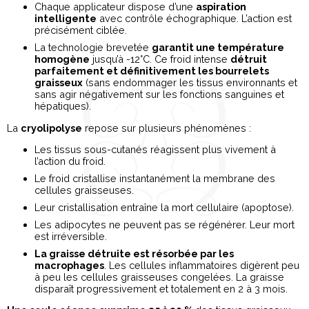
Chaque applicateur dispose d’une
aspiration
intelligente
avec contrôle échographique. L’action est
précisément ciblée.
La technologie brevetée
garantit une température
homogène
jusqu’à -12°C. Ce froid intense
détruit
parfaitement et définitivement les bourrelets
graisseux
(sans endommager les tissus environnants et
sans agir négativement sur les fonctions sanguines et
hépatiques).
La
cryolipolyse
repose sur plusieurs phénomènes :
Les tissus sous-cutanés réagissent plus vivement à
l’action du froid.
Le froid cristallise instantanément la membrane des
cellules graisseuses.
Leur cristallisation entraîne la mort cellulaire (apoptose).
Les adipocytes ne peuvent pas se régénérer. Leur mort
est irréversible.
La graisse détruite est résorbée par les
macrophages
. Les cellules inflammatoires digèrent peu
à peu les cellules graisseuses congelées. La graisse
disparaît progressivement et totalement en 2 à 3 mois.