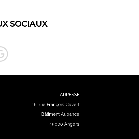
UX SOCIAUX
ADRESSE
16, rue François Cevert
Bâtiment Aubance
49000 Angers