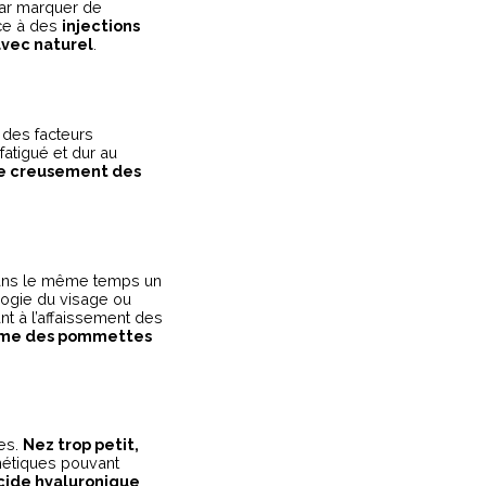
par marquer de
âce à des
injections
avec naturel
.
u des facteurs
 fatigué et dur au
e creusement des
dans le même temps un
logie du visage ou
nt à l’affaissement des
lume des pommettes
xes.
Nez trop petit,
thétiques pouvant
acide hyaluronique