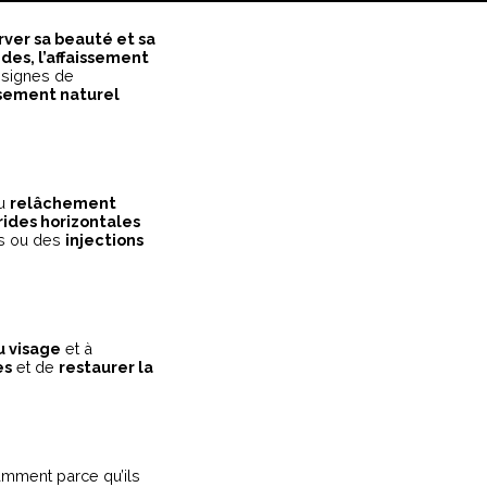
ver sa beauté et sa
ides, l’affaissement
 signes de
sement naturel
du
relâchement
rides horizontales
ons ou des
injections
 visage
et à
es
et de
restaurer la
amment parce qu’ils