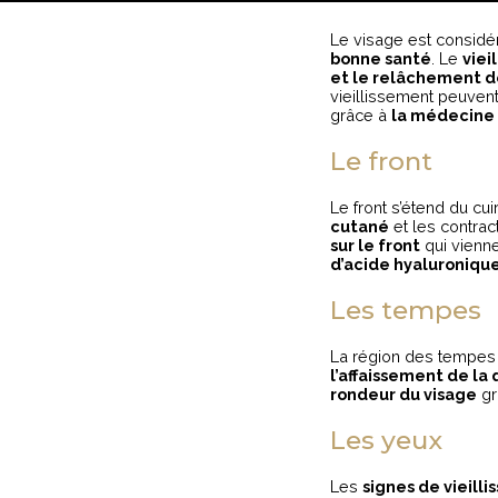
Le visage est considé
bonne santé
. Le
viei
et le relâchement de
vieillissement peuven
grâce à
la médecine
Le front
Le front s’étend du cu
cutané
et les contrac
sur le front
qui vienne
d’acide hyaluroniqu
Les tempes
La région des tempes e
l’affaissement de la
rondeur du visage
gr
Les yeux
Les
signes de vieill