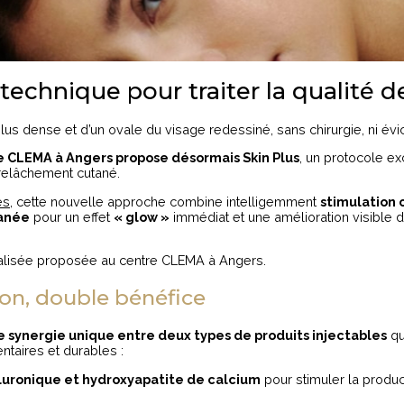
 technique pour traiter la qualité 
plus dense et d’un ovale du visage redessiné, sans chirurgie, ni évic
 CLEMA à Angers propose désormais Skin Plus
, un protocole exc
 relâchement cutané.
es
, cette nouvelle approche combine intelligemment
stimulation 
tanée
pour un effet
« glow »
immédiat et une amélioration visible de 
alisée proposée au centre CLEMA à Angers.
ion, double bénéfice
e synergie unique entre deux types de produits injectables
qu
ntaires et durables :
luronique et hydroxyapatite de calcium
pour stimuler la produc