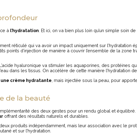
 profondeur
ace à
l’hydratation
. Et ici, on va bien plus loin qu’un simple soin 
ment réticulé qui va avoir un impact uniquement sur l’hydratation épid
tits points d’injection de manière à couvrir l’ensemble de la zone t
cide hyaluronique va stimuler les aquaporines, des protéines qu
 l’eau dans les tissus. On accélère de cette manière l’hydratation d
e
une crème hydratante
, mais injectée sous la peau, pour apport
e de la beauté
 complémentarité des deux gestes pour un rendu global et équilibré. D
ur
offrant des résultats naturels et durables.
ces deux produits indépendamment, mais leur association avec le pr
utané et sur l’hydratation.