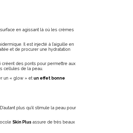
de surface en agissant là où les crèmes
ermique. Il est injecté à l’aiguille en
raitée et de procurer une hydratation
i créent des ponts pour permettre aux
es cellules de la peau.
er un « glow » et
un effet bonne
’autant plus qu’il stimule la peau pour
otocole
Skin Plus
assure de très beaux