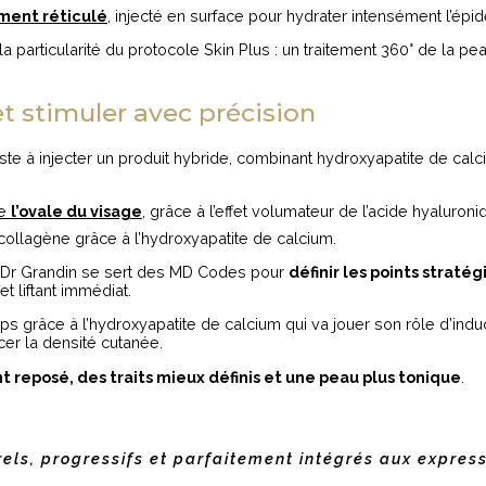
ment réticulé
, injecté en surface pour hydrater intensément l’épi
e la particularité du protocole Skin Plus : un traitement 360° de la p
 et stimuler avec précision
ste à injecter un produit hybride, combinant hydroxyapatite de calc
de
l’ovale du visage
, grâce à l’effet volumateur de l’acide hyaluroni
collagène grâce à l’hydroxyapatite de calcium.
 Le Dr Grandin se sert des MD Codes pour
définir les points straté
t liftant immédiat.
mps grâce à l’hydroxyapatite de calcium qui va jouer son rôle d’in
er la densité cutanée.
t reposé, des traits mieux définis et une peau plus tonique
.
rels, progressifs et parfaitement intégrés aux express