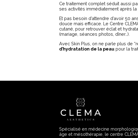
Ce traitement complet séduit aussi p
ses activités immédiatement après la
Et pas besoin d’attendre d’avoir 50 ans
douce mais efficace. Le Centre CLEMA
cutané, pour retrouver éclat et hydrat
(mariage, séances photos, dîner…).
Avec Skin Plus, on ne parle plus de “r
d’hydratation de la peau
pour la tra
Spécialisé en médecine morphologiqu
âge et mésothérapie, le centre CLEM