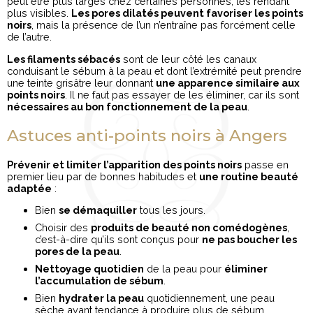
peut être plus larges chez certaines personnes, les rendant
plus visibles.
Les pores dilatés peuvent favoriser les points
noirs
, mais la présence de l’un n’entraîne pas forcément celle
de l’autre.
Les filaments sébacés
sont de leur côté les canaux
conduisant le sébum à la peau et dont l’extrémité peut prendre
une teinte grisâtre leur donnant
une apparence similaire aux
points noirs
. Il ne faut pas essayer de les éliminer, car ils sont
nécessaires au bon fonctionnement de la peau
.
Astuces anti-points noirs à Angers
Prévenir et limiter l’apparition des points noirs
passe en
premier lieu par de bonnes habitudes et
une routine beauté
adaptée
:
Bien
se démaquiller
tous les jours.
Choisir des
produits de beauté non comédogènes
,
c’est-à-dire qu’ils sont conçus pour
ne pas boucher les
pores de la peau
.
Nettoyage quotidien
de la peau pour
éliminer
l’accumulation de sébum
.
Bien
hydrater la peau
quotidiennement, une peau
sèche ayant tendance à produire plus de sébum.