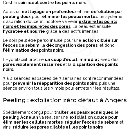
C’est le
soin idéal contre les points noirs
.
Après un
nettoyage en profondeur
et une
exfoliation par
peeling doux
pour
éliminer les peaux mortes
, un système
d’aspiration douce et indolore va venir
extraire les points
noirs et les impuretés des pores
. La peau est ensuite
hydratée et nourrie
grâce à des actifs intenses.
Le soin peut être personnalisé pour une
action ciblée sur
l’excès de sébum
, la
décongestion des pores
, et donc
l’élimination des points noirs
.
L’Hydrafacial procure
un coup d’éclat immédiat
avec des
pores visiblement resserrés
et la
disparition des points
noirs
.
3 à 4 séances espacées de 3 semaines sont recommandées
pour
prévenir la réapparition des points noirs
, puis une
séance environ tous les 3 mois pour entretenir les résultats.
Peeling : exfoliation zéro défaut à Angers
Spécialement conçu pour
traiter les peaux acnéiques
, le
peeling Acnelan
va réaliser une
exfoliation douce pour
éliminer les cellules mortes
,
réguler l’excès de sébum
et
ainsi
réduire les pores dilatés et les points noirs
.