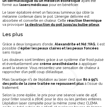
un dermatologue ou un médecin esthétique
ayant été
formé aux
lasers médicaux
pour en bénéficier.
Le laser épilatoire émet un faisceau lumineux qui cible la
mélanine contenue dans le poil. L’énergie délivrée est
absorbée et convertie en chaleur. Cette
réaction thermique
va provoquer
la destruction du poil jusqu’au bulbe pileux
.
Les plus
Grâce à deux longueurs d’onde,
Alexandrite et Nd :YAG
, il est
possible d’
épiler les peaux claires et les peaux foncées
sans risque.
Les douleurs sont limitées grâce à un système d’air froid pulsé
et éventuellement une
crème anesthésiante
à appliquer
avant la séance. Vous ressentez une sensation de chaleur à
rapprocher d’un petit coup d’élastique.
Mais l’avantage n°1 de l’épilation au laser c’est que
80 à 95%
des poils de la zone traitée ne repoussent plus
à l’issue du
traitement.
Selon la zone épilée, le prix pour une séance varie de 45€
pour l’inter sourcil à 280€ pour le dos ou les jambes entières.
L’épilation laser complète pour la même zone chez CLEMA