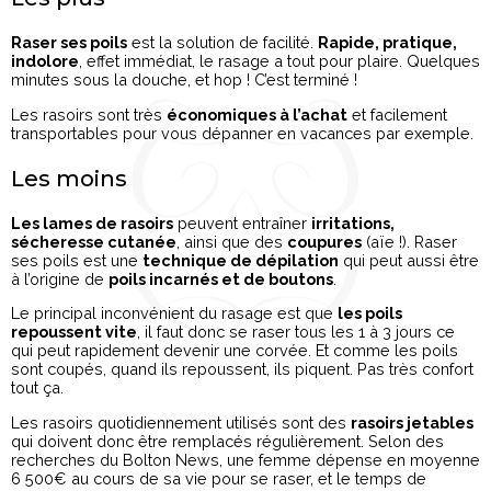
Raser ses poils
est la solution de facilité.
Rapide, pratique,
indolore
, effet immédiat, le rasage a tout pour plaire. Quelques
minutes sous la douche, et hop ! C’est terminé !
Les rasoirs sont très
économiques à l’achat
et facilement
transportables pour vous dépanner en vacances par exemple.
Les moins
Les lames de rasoirs
peuvent entraîner
irritations,
sécheresse cutanée
, ainsi que des
coupures
(aïe !). Raser
ses poils est une
technique de dépilation
qui peut aussi être
à l’origine de
poils incarnés et de boutons
.
Le principal inconvénient du rasage est que
les poils
repoussent vite
, il faut donc se raser tous les 1 à 3 jours ce
qui peut rapidement devenir une corvée. Et comme les poils
sont coupés, quand ils repoussent, ils piquent. Pas très confort
tout ça.
Les rasoirs quotidiennement utilisés sont des
rasoirs jetables
qui doivent donc être remplacés régulièrement. Selon des
recherches du Bolton News, une femme dépense en moyenne
6 500€ au cours de sa vie pour se raser, et le temps de