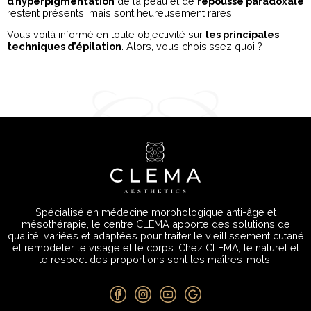
d’hyperpigmentation
de la peau et de
repousse paradoxale
restent présents, mais sont heureusement rares.
Vous voilà informé en toute objectivité sur
les principales
techniques d’épilation
. Alors, vous choisissez quoi ?
Spécialisé en médecine morphologique anti-âge et
mésothérapie, le centre CLEMA apporte des solutions de
qualité, variées et adaptées pour traiter le vieillissement cutané
et remodeler le visage et le corps. Chez CLEMA, le naturel et
le respect des proportions sont les maîtres-mots.