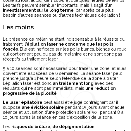
coûte au total autour de 1 260€ et quelques heures de temps.
Les tarifs peuvent sembler importants, mais il s’agit d’un
investissement sur le long terme
, car après cela plus
besoin d’autres séances ou d’autres techniques d’épilation !
Les moins
La présence de mélanine étant indispensable à la réussite du
traitement,
l’épilation laser ne concerne que les poils
foncés
. Elle est inefficace sur les poils blancs, blonds ou roux
qui contiennent peu ou pas de mélanine et ne sont donc pas
réceptifs au traitement laser.
5 à 10 séances sont nécessaires pour traiter une zone, et elles
doivent être espacées de 6 semaines. La séance laser peut
prendre jusqu’à 1 heure selon l’étendue de la zone à traiter.
L’épilation laser est donc
un traitement long
avec des
résultats qui ne sont pas immédiats, mais
une réduction
progressive de la pilosité
.
Le laser épilatoire
peut aussi être jugé contraignant car il
suppose
une éviction solaire
pendant 15 jours avant chaque
séance et l’utilisation d’une protection solaire 50+ pendant 8 à
10 jours après la séance en cas d’exposition de la zone.
Les
risques de brûlure, de dépigmentation,